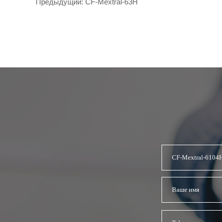
Предыдущий:
CF-Mextral-63H