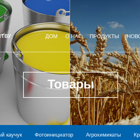
СТВУ
ДОМ
О НАС
ПРОДУКТЫ
НОВ
Товары
й каучук
Фотоинициатор
Агрохимикаты
Кр