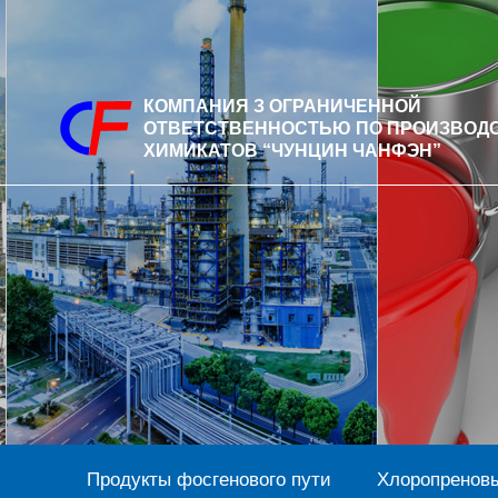
КОМПАНИЯ З ОГРАНИЧЕННОЙ
ОТВЕТСТВЕННОСТЬЮ ПО ПРОИЗВОД
ХИМИКАТОВ “ЧУНЦИН ЧАНФЭН”
Продукты фосгенового пути
Хлоропреновы