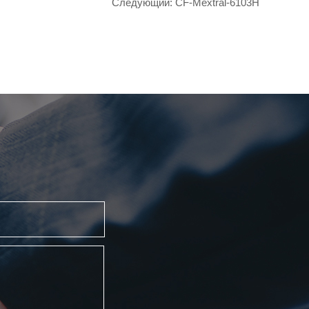
Следующий:
CF-Mextral-6103H