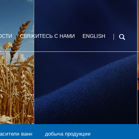
ОСТИ
СВЯЖИТЕСЬ С НАМИ
ENGLISH
асители ванн
добыча продукции